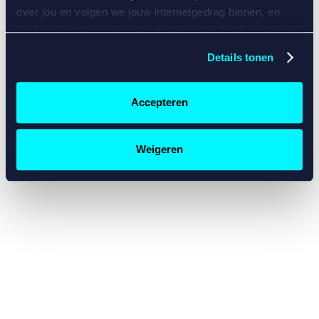
console for more information)
.
over jou en volgen we jouw internetgedrag binnen, en
mogelijk ook buiten onze website aan de hand van unieke
identificatoren, zoals je IP-adres, je Betcity-account
Details tonen
nummer, informatie over je browser, je apparaat of je
besturingssysteem. Wij bouwen zo jouw persoonlijke
profiel op. Hiermee passen wij onze website en
Accepteren
communicatie aan op jouw voorkeuren. Ook kunnen we
zo gerichte advertenties laten zien op basis van jouw
recente internetgedrag. Specifiek gebruiken wij en onze
Weigeren
partners de data voor de volgende doeleinden:
Advertentie- en contentmeting, inzichten in het publiek
en in productontwikkeling;
Gepersonaliseerde content;
Gepersonaliseerde advertenties;
Sociale media functionaliteit.
Lees hierover meer in
ons
cookiebeleid
en
privacybeleid
.