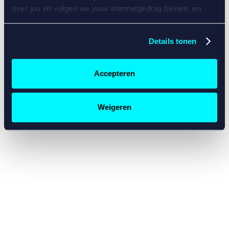
console for more information)
.
over jou en volgen we jouw internetgedrag binnen, en
mogelijk ook buiten onze website aan de hand van unieke
identificatoren, zoals je IP-adres, je Betcity-account
Details tonen
nummer, informatie over je browser, je apparaat of je
besturingssysteem. Wij bouwen zo jouw persoonlijke
profiel op. Hiermee passen wij onze website en
Accepteren
communicatie aan op jouw voorkeuren. Ook kunnen we
zo gerichte advertenties laten zien op basis van jouw
recente internetgedrag. Specifiek gebruiken wij en onze
Weigeren
partners de data voor de volgende doeleinden:
Advertentie- en contentmeting, inzichten in het publiek
en in productontwikkeling;
Gepersonaliseerde content;
Gepersonaliseerde advertenties;
Sociale media functionaliteit.
Lees hierover meer in
ons
cookiebeleid
en
privacybeleid
.