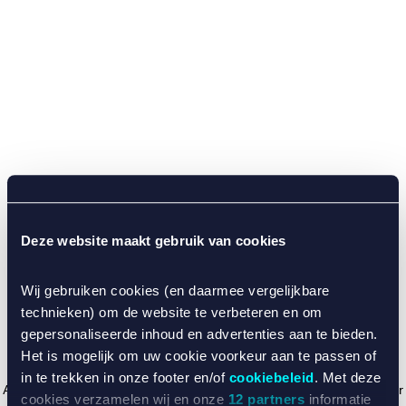
Deze website maakt gebruik van cookies
Wij gebruiken cookies (en daarmee vergelijkbare
technieken) om de website te verbeteren en om
gepersonaliseerde inhoud en advertenties aan te bieden.
Het is mogelijk om uw cookie voorkeur aan te passen of
in te trekken in onze footer en/of
cookiebeleid
. Met deze
Application error: a client-side exception has occurred (see the browser
cookies verzamelen wij en onze
12 partners
informatie