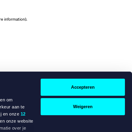
re information)
.
Accepteren
 en om
Weigeren
rkeur aan te
ij en onze
12
ten onze website
matie over je