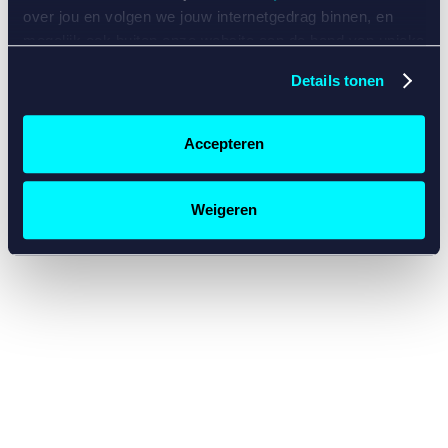
console for more information)
.
over jou en volgen we jouw internetgedrag binnen, en
mogelijk ook buiten onze website aan de hand van unieke
identificatoren, zoals je IP-adres, je Betcity-account
Details tonen
nummer, informatie over je browser, je apparaat of je
besturingssysteem. Wij bouwen zo jouw persoonlijke
profiel op. Hiermee passen wij onze website en
Accepteren
communicatie aan op jouw voorkeuren. Ook kunnen we
zo gerichte advertenties laten zien op basis van jouw
recente internetgedrag. Specifiek gebruiken wij en onze
Weigeren
partners de data voor de volgende doeleinden:
Advertentie- en contentmeting, inzichten in het publiek
en in productontwikkeling;
Gepersonaliseerde content;
Gepersonaliseerde advertenties;
Sociale media functionaliteit.
Lees hierover meer in
ons
cookiebeleid
en
privacybeleid
.