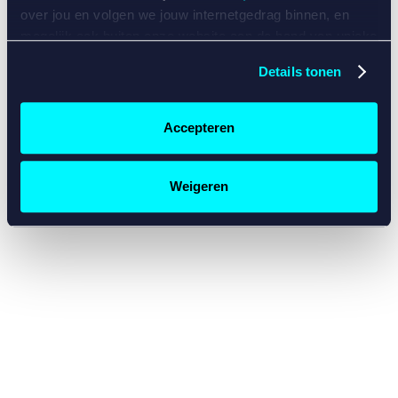
console for more information)
.
over jou en volgen we jouw internetgedrag binnen, en
mogelijk ook buiten onze website aan de hand van unieke
identificatoren, zoals je IP-adres, je Betcity-account
Details tonen
nummer, informatie over je browser, je apparaat of je
besturingssysteem. Wij bouwen zo jouw persoonlijke
profiel op. Hiermee passen wij onze website en
Accepteren
communicatie aan op jouw voorkeuren. Ook kunnen we
zo gerichte advertenties laten zien op basis van jouw
recente internetgedrag. Specifiek gebruiken wij en onze
Weigeren
partners de data voor de volgende doeleinden:
Advertentie- en contentmeting, inzichten in het publiek
en in productontwikkeling;
Gepersonaliseerde content;
Gepersonaliseerde advertenties;
Sociale media functionaliteit.
Lees hierover meer in
ons
cookiebeleid
en
privacybeleid
.