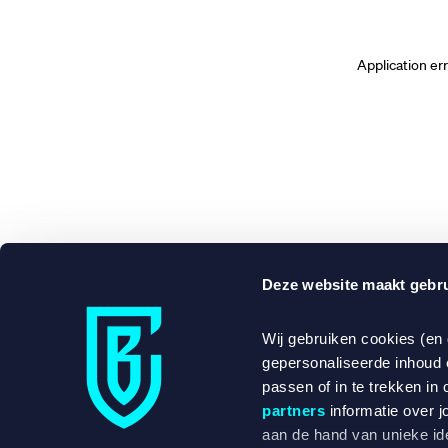
Application er
Deze website maakt gebru
Wij gebruiken cookies (en
gepersonaliseerde inhoud 
passen of in te trekken in 
partners
informatie over j
aan de hand van unieke ide