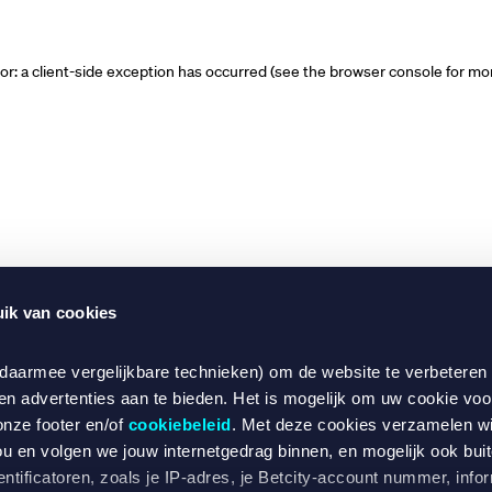
ror: a client-side exception has occurred (see the browser console for mo
ik van cookies
 daarmee vergelijkbare technieken) om de website te verbeteren
en advertenties aan te bieden. Het is mogelijk om uw cookie voo
onze footer en/of
cookiebeleid
. Met deze cookies verzamelen w
ou en volgen we jouw internetgedrag binnen, en mogelijk ook bui
ntificatoren, zoals je IP-adres, je Betcity-account nummer, infor