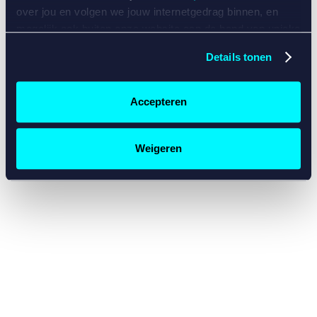
console for more information)
.
over jou en volgen we jouw internetgedrag binnen, en
mogelijk ook buiten onze website aan de hand van unieke
identificatoren, zoals je IP-adres, je Betcity-account
Details tonen
nummer, informatie over je browser, je apparaat of je
besturingssysteem. Wij bouwen zo jouw persoonlijke
profiel op. Hiermee passen wij onze website en
Accepteren
communicatie aan op jouw voorkeuren. Ook kunnen we
zo gerichte advertenties laten zien op basis van jouw
recente internetgedrag. Specifiek gebruiken wij en onze
Weigeren
partners de data voor de volgende doeleinden:
Advertentie- en contentmeting, inzichten in het publiek
en in productontwikkeling;
Gepersonaliseerde content;
Gepersonaliseerde advertenties;
Sociale media functionaliteit.
Lees hierover meer in
ons
cookiebeleid
en
privacybeleid
.