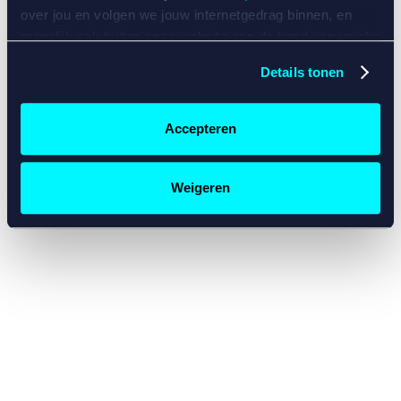
console for more information)
.
over jou en volgen we jouw internetgedrag binnen, en
mogelijk ook buiten onze website aan de hand van unieke
identificatoren, zoals je IP-adres, je Betcity-account
Details tonen
nummer, informatie over je browser, je apparaat of je
besturingssysteem. Wij bouwen zo jouw persoonlijke
profiel op. Hiermee passen wij onze website en
Accepteren
communicatie aan op jouw voorkeuren. Ook kunnen we
zo gerichte advertenties laten zien op basis van jouw
recente internetgedrag. Specifiek gebruiken wij en onze
Weigeren
partners de data voor de volgende doeleinden:
Advertentie- en contentmeting, inzichten in het publiek
en in productontwikkeling;
Gepersonaliseerde content;
Gepersonaliseerde advertenties;
Sociale media functionaliteit.
Lees hierover meer in
ons
cookiebeleid
en
privacybeleid
.