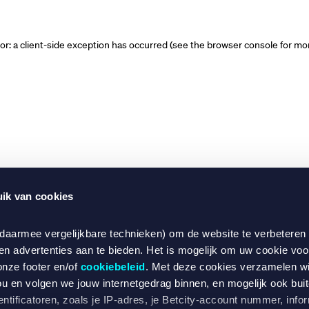
ror: a client-side exception has occurred (see the browser console for mo
ik van cookies
 daarmee vergelijkbare technieken) om de website te verbeteren
en advertenties aan te bieden. Het is mogelijk om uw cookie voo
onze footer en/of
cookiebeleid
. Met deze cookies verzamelen w
ou en volgen we jouw internetgedrag binnen, en mogelijk ook bui
ntificatoren, zoals je IP-adres, je Betcity-account nummer, infor