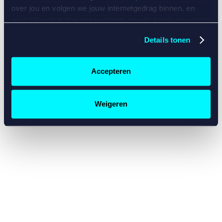
console for more information)
.
over jou en volgen we jouw internetgedrag binnen, en
mogelijk ook buiten onze website aan de hand van unieke
identificatoren, zoals je IP-adres, je Betcity-account
Details tonen
nummer, informatie over je browser, je apparaat of je
besturingssysteem. Wij bouwen zo jouw persoonlijke
profiel op. Hiermee passen wij onze website en
Accepteren
communicatie aan op jouw voorkeuren. Ook kunnen we
zo gerichte advertenties laten zien op basis van jouw
recente internetgedrag. Specifiek gebruiken wij en onze
Weigeren
partners de data voor de volgende doeleinden:
Advertentie- en contentmeting, inzichten in het publiek
en in productontwikkeling;
Gepersonaliseerde content;
Gepersonaliseerde advertenties;
Sociale media functionaliteit.
Lees hierover meer in
ons
cookiebeleid
en
privacybeleid
.