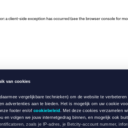
ror: a client-side exception has occurred (see the browser console for mo
ik van cookies
 daarmee vergelijkbare technieken) om de website te verbeteren
en advertenties aan te bieden. Het is mogelijk om uw cookie voo
onze footer en/of
cookiebeleid
. Met deze cookies verzamelen w
ou en volgen we jouw internetgedrag binnen, en mogelijk ook bui
ntificatoren, zoals je IP-adres, je Betcity-account nummer, infor