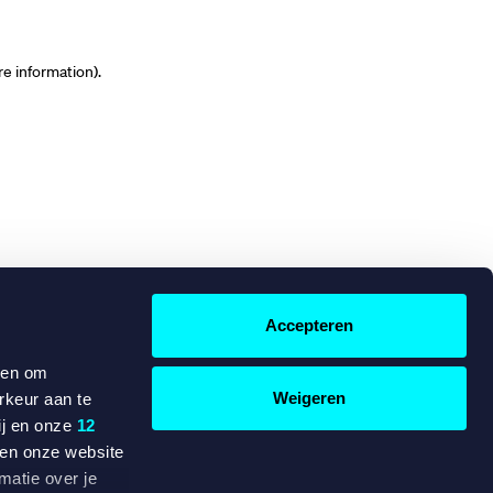
re information)
.
Accepteren
 en om
Weigeren
rkeur aan te
ij en onze
12
ten onze website
matie over je