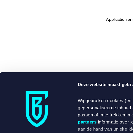
Application er
Deze website maakt gebru
Wij gebruiken cookies (en
gepersonaliseerde inhoud 
passen of in te trekken in 
partners
informatie over j
aan de hand van unieke ide