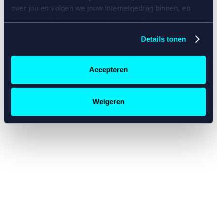
console for more information)
.
over jou en volgen we jouw internetgedrag binnen, en
mogelijk ook buiten onze website aan de hand van unieke
identificatoren, zoals je IP-adres, je Betcity-account
Details tonen
nummer, informatie over je browser, je apparaat of je
besturingssysteem. Wij bouwen zo jouw persoonlijke
profiel op. Hiermee passen wij onze website en
Accepteren
communicatie aan op jouw voorkeuren. Ook kunnen we
zo gerichte advertenties laten zien op basis van jouw
recente internetgedrag. Specifiek gebruiken wij en onze
Weigeren
partners de data voor de volgende doeleinden:
Advertentie- en contentmeting, inzichten in het publiek
en in productontwikkeling;
Gepersonaliseerde content;
Gepersonaliseerde advertenties;
Sociale media functionaliteit.
Lees hierover meer in
ons
cookiebeleid
en
privacybeleid
.