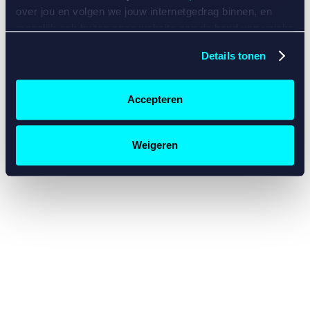
console for more information)
.
over jou en volgen we jouw internetgedrag binnen, en
mogelijk ook buiten onze website aan de hand van unieke
identificatoren, zoals je IP-adres, je Betcity-account
Details tonen
nummer, informatie over je browser, je apparaat of je
besturingssysteem. Wij bouwen zo jouw persoonlijke
profiel op. Hiermee passen wij onze website en
Accepteren
communicatie aan op jouw voorkeuren. Ook kunnen we
zo gerichte advertenties laten zien op basis van jouw
recente internetgedrag. Specifiek gebruiken wij en onze
Weigeren
partners de data voor de volgende doeleinden:
Advertentie- en contentmeting, inzichten in het publiek
en in productontwikkeling;
Gepersonaliseerde content;
Gepersonaliseerde advertenties;
Sociale media functionaliteit.
Lees hierover meer in
ons
cookiebeleid
en
privacybeleid
.