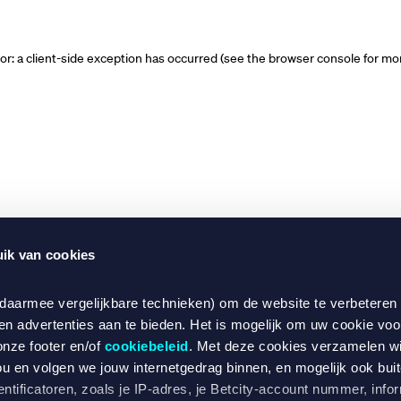
ror: a client-side exception has occurred (see the browser console for mo
ik van cookies
 daarmee vergelijkbare technieken) om de website te verbeteren
en advertenties aan te bieden. Het is mogelijk om uw cookie voo
onze footer en/of
cookiebeleid
. Met deze cookies verzamelen w
ou en volgen we jouw internetgedrag binnen, en mogelijk ook bui
ntificatoren, zoals je IP-adres, je Betcity-account nummer, infor