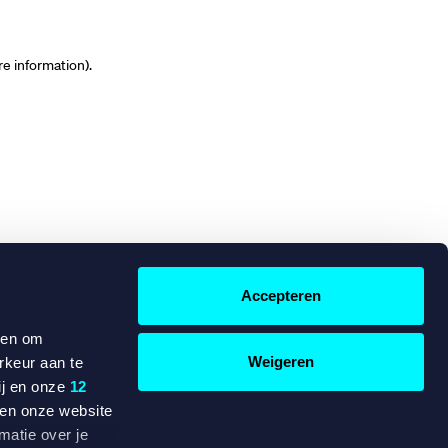
re information)
.
Accepteren
 en om
Weigeren
rkeur aan te
ij en onze
12
ten onze website
matie over je