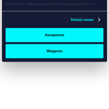
console for more information)
.
over jou en volgen we jouw internetgedrag binnen, en
mogelijk ook buiten onze website aan de hand van unieke
identificatoren, zoals je IP-adres, je Betcity-account
Details tonen
nummer, informatie over je browser, je apparaat of je
besturingssysteem. Wij bouwen zo jouw persoonlijke
profiel op. Hiermee passen wij onze website en
Accepteren
communicatie aan op jouw voorkeuren. Ook kunnen we
zo gerichte advertenties laten zien op basis van jouw
recente internetgedrag. Specifiek gebruiken wij en onze
Weigeren
partners de data voor de volgende doeleinden:
Advertentie- en contentmeting, inzichten in het publiek
en in productontwikkeling;
Gepersonaliseerde content;
Gepersonaliseerde advertenties;
Sociale media functionaliteit.
Lees hierover meer in
ons
cookiebeleid
en
privacybeleid
.