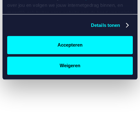
console for more information)
.
over jou en volgen we jouw internetgedrag binnen, en
mogelijk ook buiten onze website aan de hand van unieke
identificatoren, zoals je IP-adres, je Betcity-account
Details tonen
nummer, informatie over je browser, je apparaat of je
besturingssysteem. Wij bouwen zo jouw persoonlijke
profiel op. Hiermee passen wij onze website en
Accepteren
communicatie aan op jouw voorkeuren. Ook kunnen we
zo gerichte advertenties laten zien op basis van jouw
recente internetgedrag. Specifiek gebruiken wij en onze
Weigeren
partners de data voor de volgende doeleinden:
Advertentie- en contentmeting, inzichten in het publiek
en in productontwikkeling;
Gepersonaliseerde content;
Gepersonaliseerde advertenties;
Sociale media functionaliteit.
Lees hierover meer in
ons
cookiebeleid
en
privacybeleid
.