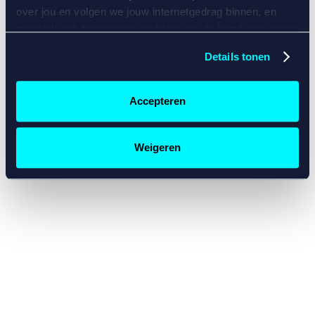
console for more information)
.
over jou en volgen we jouw internetgedrag binnen, en
mogelijk ook buiten onze website aan de hand van unieke
identificatoren, zoals je IP-adres, je Betcity-account
Details tonen
nummer, informatie over je browser, je apparaat of je
besturingssysteem. Wij bouwen zo jouw persoonlijke
profiel op. Hiermee passen wij onze website en
Accepteren
communicatie aan op jouw voorkeuren. Ook kunnen we
zo gerichte advertenties laten zien op basis van jouw
recente internetgedrag. Specifiek gebruiken wij en onze
Weigeren
partners de data voor de volgende doeleinden:
Advertentie- en contentmeting, inzichten in het publiek
en in productontwikkeling;
Gepersonaliseerde content;
Gepersonaliseerde advertenties;
Sociale media functionaliteit.
Lees hierover meer in
ons
cookiebeleid
en
privacybeleid
.