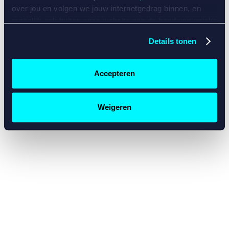
console for more information)
.
over jou en volgen we jouw internetgedrag binnen, en
mogelijk ook buiten onze website aan de hand van unieke
identificatoren, zoals je IP-adres, je Betcity-account
Details tonen
nummer, informatie over je browser, je apparaat of je
besturingssysteem. Wij bouwen zo jouw persoonlijke
profiel op. Hiermee passen wij onze website en
Accepteren
communicatie aan op jouw voorkeuren. Ook kunnen we
zo gerichte advertenties laten zien op basis van jouw
recente internetgedrag. Specifiek gebruiken wij en onze
Weigeren
partners de data voor de volgende doeleinden:
Advertentie- en contentmeting, inzichten in het publiek
en in productontwikkeling;
Gepersonaliseerde content;
Gepersonaliseerde advertenties;
Sociale media functionaliteit.
Lees hierover meer in
ons
cookiebeleid
en
privacybeleid
.