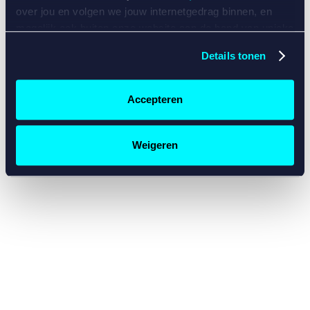
console for more information)
.
over jou en volgen we jouw internetgedrag binnen, en
mogelijk ook buiten onze website aan de hand van unieke
identificatoren, zoals je IP-adres, je Betcity-account
Details tonen
nummer, informatie over je browser, je apparaat of je
besturingssysteem. Wij bouwen zo jouw persoonlijke
profiel op. Hiermee passen wij onze website en
Accepteren
communicatie aan op jouw voorkeuren. Ook kunnen we
zo gerichte advertenties laten zien op basis van jouw
recente internetgedrag. Specifiek gebruiken wij en onze
Weigeren
partners de data voor de volgende doeleinden:
Advertentie- en contentmeting, inzichten in het publiek
en in productontwikkeling;
Gepersonaliseerde content;
Gepersonaliseerde advertenties;
Sociale media functionaliteit.
Lees hierover meer in
ons
cookiebeleid
en
privacybeleid
.