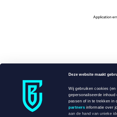
Application er
Deze website maakt gebru
Wij gebruiken cookies (en
gepersonaliseerde inhoud 
passen of in te trekken in 
partners
informatie over j
aan de hand van unieke ide