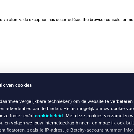
ror: a client-side exception has occurred (see the browser console for mo
ik van cookies
 daarmee vergelijkbare technieken) om de website te verbeteren
en advertenties aan te bieden. Het is mogelijk om uw cookie voo
onze footer en/of
cookiebeleid
. Met deze cookies verzamelen w
ou en volgen we jouw internetgedrag binnen, en mogelijk ook bui
ntificatoren, zoals je IP-adres, je Betcity-account nummer, infor