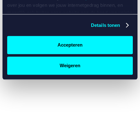
console for more information)
.
over jou en volgen we jouw internetgedrag binnen, en
mogelijk ook buiten onze website aan de hand van unieke
identificatoren, zoals je IP-adres, je Betcity-account
Details tonen
nummer, informatie over je browser, je apparaat of je
besturingssysteem. Wij bouwen zo jouw persoonlijke
profiel op. Hiermee passen wij onze website en
Accepteren
communicatie aan op jouw voorkeuren. Ook kunnen we
zo gerichte advertenties laten zien op basis van jouw
recente internetgedrag. Specifiek gebruiken wij en onze
Weigeren
partners de data voor de volgende doeleinden:
Advertentie- en contentmeting, inzichten in het publiek
en in productontwikkeling;
Gepersonaliseerde content;
Gepersonaliseerde advertenties;
Sociale media functionaliteit.
Lees hierover meer in
ons
cookiebeleid
en
privacybeleid
.