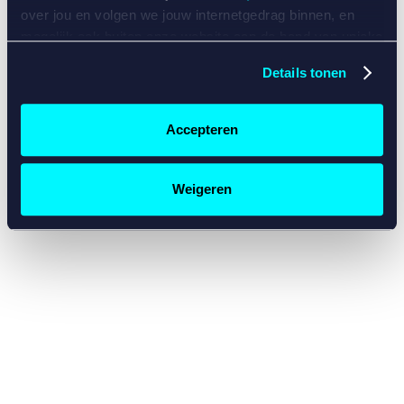
console for more information)
.
over jou en volgen we jouw internetgedrag binnen, en
mogelijk ook buiten onze website aan de hand van unieke
identificatoren, zoals je IP-adres, je Betcity-account
Details tonen
nummer, informatie over je browser, je apparaat of je
besturingssysteem. Wij bouwen zo jouw persoonlijke
profiel op. Hiermee passen wij onze website en
Accepteren
communicatie aan op jouw voorkeuren. Ook kunnen we
zo gerichte advertenties laten zien op basis van jouw
recente internetgedrag. Specifiek gebruiken wij en onze
Weigeren
partners de data voor de volgende doeleinden:
Advertentie- en contentmeting, inzichten in het publiek
en in productontwikkeling;
Gepersonaliseerde content;
Gepersonaliseerde advertenties;
Sociale media functionaliteit.
Lees hierover meer in
ons
cookiebeleid
en
privacybeleid
.