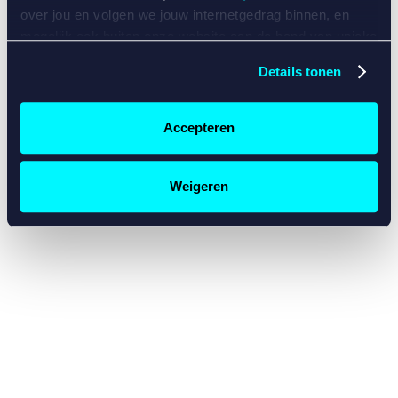
console for more information)
.
over jou en volgen we jouw internetgedrag binnen, en
mogelijk ook buiten onze website aan de hand van unieke
identificatoren, zoals je IP-adres, je Betcity-account
Details tonen
nummer, informatie over je browser, je apparaat of je
besturingssysteem. Wij bouwen zo jouw persoonlijke
profiel op. Hiermee passen wij onze website en
Accepteren
communicatie aan op jouw voorkeuren. Ook kunnen we
zo gerichte advertenties laten zien op basis van jouw
recente internetgedrag. Specifiek gebruiken wij en onze
Weigeren
partners de data voor de volgende doeleinden:
Advertentie- en contentmeting, inzichten in het publiek
en in productontwikkeling;
Gepersonaliseerde content;
Gepersonaliseerde advertenties;
Sociale media functionaliteit.
Lees hierover meer in
ons
cookiebeleid
en
privacybeleid
.