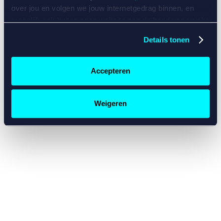
console for more information)
.
over jou en volgen we jouw internetgedrag binnen, en
mogelijk ook buiten onze website aan de hand van unieke
identificatoren, zoals je IP-adres, je Betcity-account
Details tonen
nummer, informatie over je browser, je apparaat of je
besturingssysteem. Wij bouwen zo jouw persoonlijke
profiel op. Hiermee passen wij onze website en
Accepteren
communicatie aan op jouw voorkeuren. Ook kunnen we
zo gerichte advertenties laten zien op basis van jouw
recente internetgedrag. Specifiek gebruiken wij en onze
Weigeren
partners de data voor de volgende doeleinden:
Advertentie- en contentmeting, inzichten in het publiek
en in productontwikkeling;
Gepersonaliseerde content;
Gepersonaliseerde advertenties;
Sociale media functionaliteit.
Lees hierover meer in
ons
cookiebeleid
en
privacybeleid
.