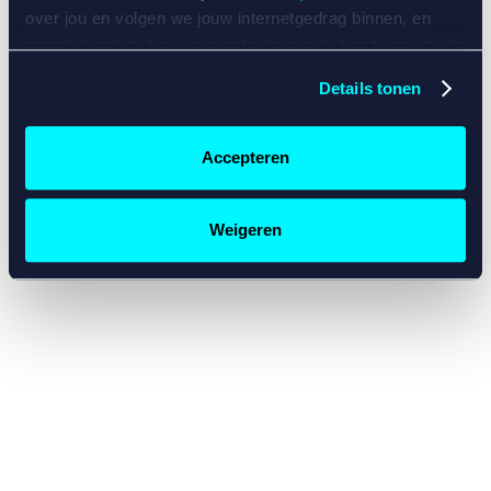
console for more information)
.
over jou en volgen we jouw internetgedrag binnen, en
mogelijk ook buiten onze website aan de hand van unieke
identificatoren, zoals je IP-adres, je Betcity-account
Details tonen
nummer, informatie over je browser, je apparaat of je
besturingssysteem. Wij bouwen zo jouw persoonlijke
profiel op. Hiermee passen wij onze website en
Accepteren
communicatie aan op jouw voorkeuren. Ook kunnen we
zo gerichte advertenties laten zien op basis van jouw
recente internetgedrag. Specifiek gebruiken wij en onze
Weigeren
partners de data voor de volgende doeleinden:
Advertentie- en contentmeting, inzichten in het publiek
en in productontwikkeling;
Gepersonaliseerde content;
Gepersonaliseerde advertenties;
Sociale media functionaliteit.
Lees hierover meer in
ons
cookiebeleid
en
privacybeleid
.