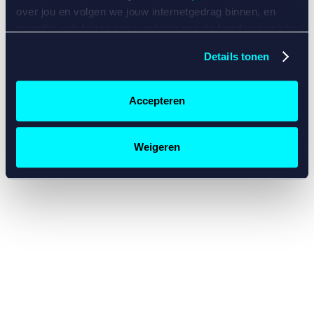
console for more information)
.
over jou en volgen we jouw internetgedrag binnen, en
mogelijk ook buiten onze website aan de hand van unieke
identificatoren, zoals je IP-adres, je Betcity-account
Details tonen
nummer, informatie over je browser, je apparaat of je
besturingssysteem. Wij bouwen zo jouw persoonlijke
profiel op. Hiermee passen wij onze website en
Accepteren
communicatie aan op jouw voorkeuren. Ook kunnen we
zo gerichte advertenties laten zien op basis van jouw
recente internetgedrag. Specifiek gebruiken wij en onze
Weigeren
partners de data voor de volgende doeleinden:
Advertentie- en contentmeting, inzichten in het publiek
en in productontwikkeling;
Gepersonaliseerde content;
Gepersonaliseerde advertenties;
Sociale media functionaliteit.
Lees hierover meer in
ons
cookiebeleid
en
privacybeleid
.