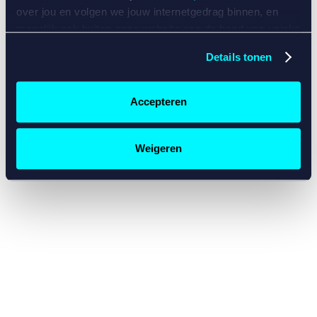
console for more information)
.
over jou en volgen we jouw internetgedrag binnen, en
mogelijk ook buiten onze website aan de hand van unieke
identificatoren, zoals je IP-adres, je Betcity-account
Details tonen
nummer, informatie over je browser, je apparaat of je
besturingssysteem. Wij bouwen zo jouw persoonlijke
profiel op. Hiermee passen wij onze website en
Accepteren
communicatie aan op jouw voorkeuren. Ook kunnen we
zo gerichte advertenties laten zien op basis van jouw
recente internetgedrag. Specifiek gebruiken wij en onze
Weigeren
partners de data voor de volgende doeleinden:
Advertentie- en contentmeting, inzichten in het publiek
en in productontwikkeling;
Gepersonaliseerde content;
Gepersonaliseerde advertenties;
Sociale media functionaliteit.
Lees hierover meer in
ons
cookiebeleid
en
privacybeleid
.