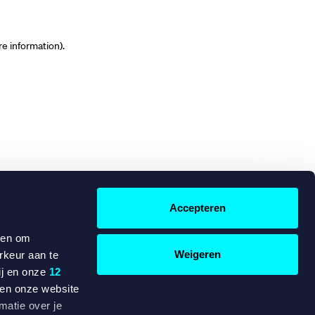
re information)
.
Accepteren
 en om
Weigeren
rkeur aan te
ij en onze
12
ten onze website
matie over je