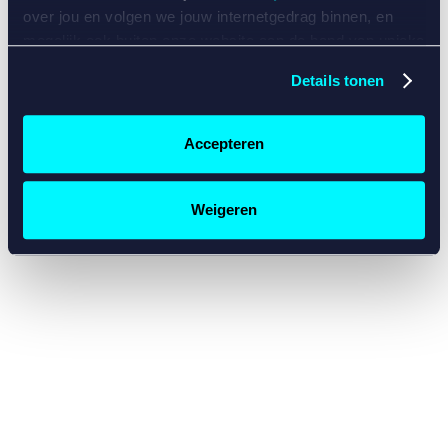
console for more information)
.
over jou en volgen we jouw internetgedrag binnen, en
mogelijk ook buiten onze website aan de hand van unieke
identificatoren, zoals je IP-adres, je Betcity-account
Details tonen
nummer, informatie over je browser, je apparaat of je
besturingssysteem. Wij bouwen zo jouw persoonlijke
profiel op. Hiermee passen wij onze website en
Accepteren
communicatie aan op jouw voorkeuren. Ook kunnen we
zo gerichte advertenties laten zien op basis van jouw
recente internetgedrag. Specifiek gebruiken wij en onze
Weigeren
partners de data voor de volgende doeleinden:
Advertentie- en contentmeting, inzichten in het publiek
en in productontwikkeling;
Gepersonaliseerde content;
Gepersonaliseerde advertenties;
Sociale media functionaliteit.
Lees hierover meer in
ons
cookiebeleid
en
privacybeleid
.