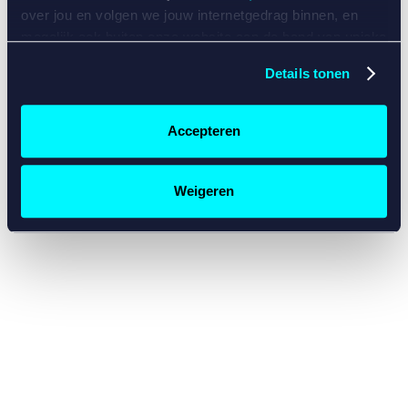
console for more information)
.
over jou en volgen we jouw internetgedrag binnen, en
mogelijk ook buiten onze website aan de hand van unieke
identificatoren, zoals je IP-adres, je Betcity-account
Details tonen
nummer, informatie over je browser, je apparaat of je
besturingssysteem. Wij bouwen zo jouw persoonlijke
profiel op. Hiermee passen wij onze website en
Accepteren
communicatie aan op jouw voorkeuren. Ook kunnen we
zo gerichte advertenties laten zien op basis van jouw
recente internetgedrag. Specifiek gebruiken wij en onze
Weigeren
partners de data voor de volgende doeleinden:
Advertentie- en contentmeting, inzichten in het publiek
en in productontwikkeling;
Gepersonaliseerde content;
Gepersonaliseerde advertenties;
Sociale media functionaliteit.
Lees hierover meer in
ons
cookiebeleid
en
privacybeleid
.