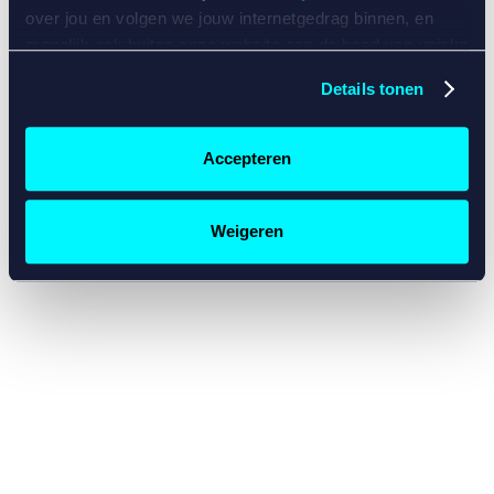
console for more information)
.
over jou en volgen we jouw internetgedrag binnen, en
mogelijk ook buiten onze website aan de hand van unieke
identificatoren, zoals je IP-adres, je Betcity-account
Details tonen
nummer, informatie over je browser, je apparaat of je
besturingssysteem. Wij bouwen zo jouw persoonlijke
profiel op. Hiermee passen wij onze website en
Accepteren
communicatie aan op jouw voorkeuren. Ook kunnen we
zo gerichte advertenties laten zien op basis van jouw
recente internetgedrag. Specifiek gebruiken wij en onze
Weigeren
partners de data voor de volgende doeleinden:
Advertentie- en contentmeting, inzichten in het publiek
en in productontwikkeling;
Gepersonaliseerde content;
Gepersonaliseerde advertenties;
Sociale media functionaliteit.
Lees hierover meer in
ons
cookiebeleid
en
privacybeleid
.