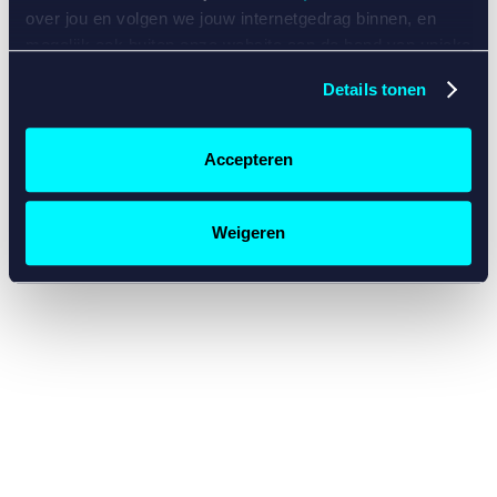
console for more information)
.
over jou en volgen we jouw internetgedrag binnen, en
mogelijk ook buiten onze website aan de hand van unieke
identificatoren, zoals je IP-adres, je Betcity-account
Details tonen
nummer, informatie over je browser, je apparaat of je
besturingssysteem. Wij bouwen zo jouw persoonlijke
profiel op. Hiermee passen wij onze website en
Accepteren
communicatie aan op jouw voorkeuren. Ook kunnen we
zo gerichte advertenties laten zien op basis van jouw
recente internetgedrag. Specifiek gebruiken wij en onze
Weigeren
partners de data voor de volgende doeleinden:
Advertentie- en contentmeting, inzichten in het publiek
en in productontwikkeling;
Gepersonaliseerde content;
Gepersonaliseerde advertenties;
Sociale media functionaliteit.
Lees hierover meer in
ons
cookiebeleid
en
privacybeleid
.