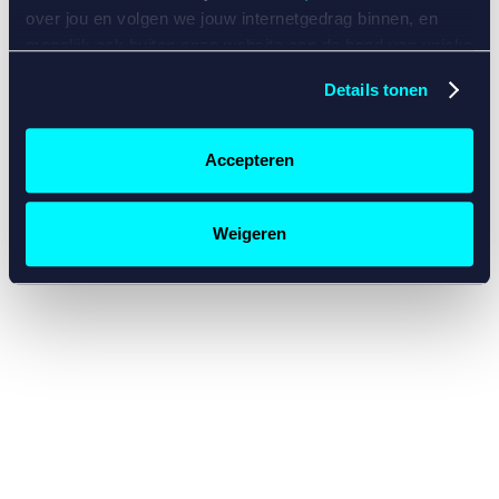
console for more information)
.
over jou en volgen we jouw internetgedrag binnen, en
mogelijk ook buiten onze website aan de hand van unieke
identificatoren, zoals je IP-adres, je Betcity-account
Details tonen
nummer, informatie over je browser, je apparaat of je
besturingssysteem. Wij bouwen zo jouw persoonlijke
profiel op. Hiermee passen wij onze website en
Accepteren
communicatie aan op jouw voorkeuren. Ook kunnen we
zo gerichte advertenties laten zien op basis van jouw
recente internetgedrag. Specifiek gebruiken wij en onze
Weigeren
partners de data voor de volgende doeleinden:
Advertentie- en contentmeting, inzichten in het publiek
en in productontwikkeling;
Gepersonaliseerde content;
Gepersonaliseerde advertenties;
Sociale media functionaliteit.
Lees hierover meer in
ons
cookiebeleid
en
privacybeleid
.