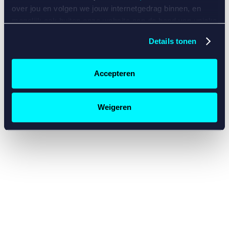
console for more information)
.
over jou en volgen we jouw internetgedrag binnen, en
mogelijk ook buiten onze website aan de hand van unieke
identificatoren, zoals je IP-adres, je Betcity-account
Details tonen
nummer, informatie over je browser, je apparaat of je
besturingssysteem. Wij bouwen zo jouw persoonlijke
profiel op. Hiermee passen wij onze website en
Accepteren
communicatie aan op jouw voorkeuren. Ook kunnen we
zo gerichte advertenties laten zien op basis van jouw
recente internetgedrag. Specifiek gebruiken wij en onze
Weigeren
partners de data voor de volgende doeleinden:
Advertentie- en contentmeting, inzichten in het publiek
en in productontwikkeling;
Gepersonaliseerde content;
Gepersonaliseerde advertenties;
Sociale media functionaliteit.
Lees hierover meer in
ons
cookiebeleid
en
privacybeleid
.