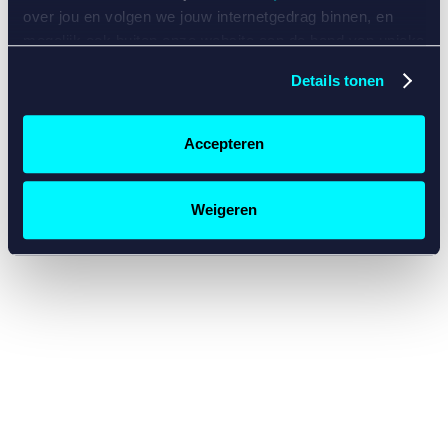
console for more information)
.
over jou en volgen we jouw internetgedrag binnen, en
mogelijk ook buiten onze website aan de hand van unieke
identificatoren, zoals je IP-adres, je Betcity-account
Details tonen
nummer, informatie over je browser, je apparaat of je
besturingssysteem. Wij bouwen zo jouw persoonlijke
profiel op. Hiermee passen wij onze website en
Accepteren
communicatie aan op jouw voorkeuren. Ook kunnen we
zo gerichte advertenties laten zien op basis van jouw
recente internetgedrag. Specifiek gebruiken wij en onze
Weigeren
partners de data voor de volgende doeleinden:
Advertentie- en contentmeting, inzichten in het publiek
en in productontwikkeling;
Gepersonaliseerde content;
Gepersonaliseerde advertenties;
Sociale media functionaliteit.
Lees hierover meer in
ons
cookiebeleid
en
privacybeleid
.