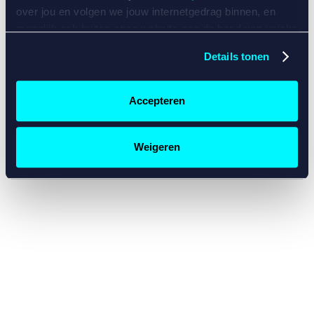
console for more information)
.
over jou en volgen we jouw internetgedrag binnen, en
mogelijk ook buiten onze website aan de hand van unieke
identificatoren, zoals je IP-adres, je Betcity-account
Details tonen
nummer, informatie over je browser, je apparaat of je
besturingssysteem. Wij bouwen zo jouw persoonlijke
profiel op. Hiermee passen wij onze website en
Accepteren
communicatie aan op jouw voorkeuren. Ook kunnen we
zo gerichte advertenties laten zien op basis van jouw
recente internetgedrag. Specifiek gebruiken wij en onze
Weigeren
partners de data voor de volgende doeleinden:
Advertentie- en contentmeting, inzichten in het publiek
en in productontwikkeling;
Gepersonaliseerde content;
Gepersonaliseerde advertenties;
Sociale media functionaliteit.
Lees hierover meer in
ons
cookiebeleid
en
privacybeleid
.