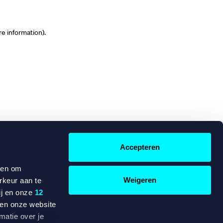
re information)
.
Accepteren
 en om
Weigeren
rkeur aan te
ij en onze
12
ten onze website
matie over je