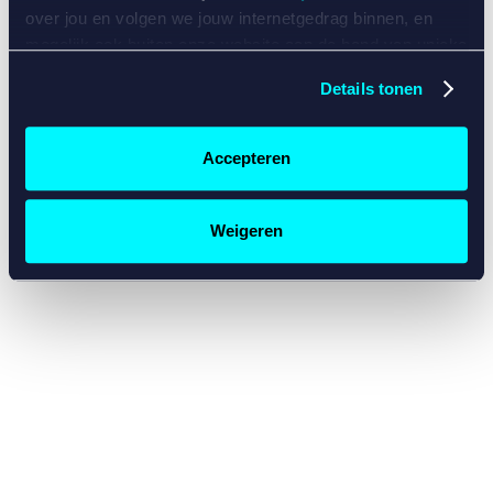
console for more information)
.
over jou en volgen we jouw internetgedrag binnen, en
mogelijk ook buiten onze website aan de hand van unieke
identificatoren, zoals je IP-adres, je Betcity-account
Details tonen
nummer, informatie over je browser, je apparaat of je
besturingssysteem. Wij bouwen zo jouw persoonlijke
profiel op. Hiermee passen wij onze website en
Accepteren
communicatie aan op jouw voorkeuren. Ook kunnen we
zo gerichte advertenties laten zien op basis van jouw
recente internetgedrag. Specifiek gebruiken wij en onze
Weigeren
partners de data voor de volgende doeleinden:
Advertentie- en contentmeting, inzichten in het publiek
en in productontwikkeling;
Gepersonaliseerde content;
Gepersonaliseerde advertenties;
Sociale media functionaliteit.
Lees hierover meer in
ons
cookiebeleid
en
privacybeleid
.