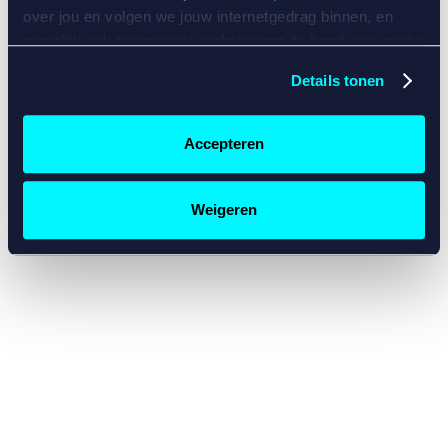
console for more information)
.
over jou en volgen we jouw internetgedrag binnen, en
mogelijk ook buiten onze website aan de hand van unieke
identificatoren, zoals je IP-adres, je Betcity-account
Details tonen
nummer, informatie over je browser, je apparaat of je
besturingssysteem. Wij bouwen zo jouw persoonlijke
profiel op. Hiermee passen wij onze website en
Accepteren
communicatie aan op jouw voorkeuren. Ook kunnen we
zo gerichte advertenties laten zien op basis van jouw
recente internetgedrag. Specifiek gebruiken wij en onze
Weigeren
partners de data voor de volgende doeleinden:
Advertentie- en contentmeting, inzichten in het publiek
en in productontwikkeling;
Gepersonaliseerde content;
Gepersonaliseerde advertenties;
Sociale media functionaliteit.
Lees hierover meer in
ons
cookiebeleid
en
privacybeleid
.