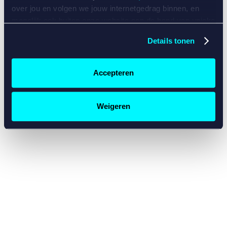
console for more information)
.
over jou en volgen we jouw internetgedrag binnen, en
mogelijk ook buiten onze website aan de hand van unieke
identificatoren, zoals je IP-adres, je Betcity-account
Details tonen
nummer, informatie over je browser, je apparaat of je
besturingssysteem. Wij bouwen zo jouw persoonlijke
profiel op. Hiermee passen wij onze website en
Accepteren
communicatie aan op jouw voorkeuren. Ook kunnen we
zo gerichte advertenties laten zien op basis van jouw
recente internetgedrag. Specifiek gebruiken wij en onze
Weigeren
partners de data voor de volgende doeleinden:
Advertentie- en contentmeting, inzichten in het publiek
en in productontwikkeling;
Gepersonaliseerde content;
Gepersonaliseerde advertenties;
Sociale media functionaliteit.
Lees hierover meer in
ons
cookiebeleid
en
privacybeleid
.