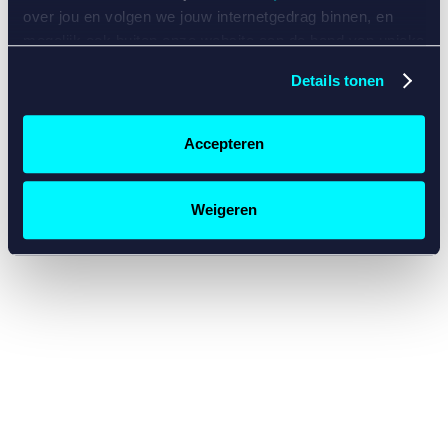
console for more information)
.
over jou en volgen we jouw internetgedrag binnen, en
mogelijk ook buiten onze website aan de hand van unieke
identificatoren, zoals je IP-adres, je Betcity-account
Details tonen
nummer, informatie over je browser, je apparaat of je
besturingssysteem. Wij bouwen zo jouw persoonlijke
profiel op. Hiermee passen wij onze website en
Accepteren
communicatie aan op jouw voorkeuren. Ook kunnen we
zo gerichte advertenties laten zien op basis van jouw
recente internetgedrag. Specifiek gebruiken wij en onze
Weigeren
partners de data voor de volgende doeleinden:
Advertentie- en contentmeting, inzichten in het publiek
en in productontwikkeling;
Gepersonaliseerde content;
Gepersonaliseerde advertenties;
Sociale media functionaliteit.
Lees hierover meer in
ons
cookiebeleid
en
privacybeleid
.