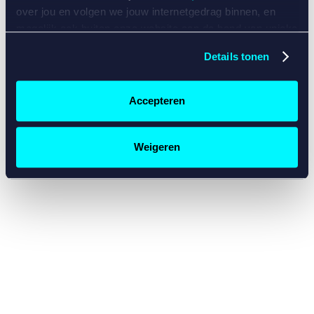
console for more information)
.
over jou en volgen we jouw internetgedrag binnen, en
mogelijk ook buiten onze website aan de hand van unieke
identificatoren, zoals je IP-adres, je Betcity-account
Details tonen
nummer, informatie over je browser, je apparaat of je
besturingssysteem. Wij bouwen zo jouw persoonlijke
profiel op. Hiermee passen wij onze website en
Accepteren
communicatie aan op jouw voorkeuren. Ook kunnen we
zo gerichte advertenties laten zien op basis van jouw
recente internetgedrag. Specifiek gebruiken wij en onze
Weigeren
partners de data voor de volgende doeleinden:
Advertentie- en contentmeting, inzichten in het publiek
en in productontwikkeling;
Gepersonaliseerde content;
Gepersonaliseerde advertenties;
Sociale media functionaliteit.
Lees hierover meer in
ons
cookiebeleid
en
privacybeleid
.