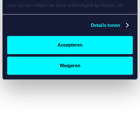
console for more information)
.
over jou en volgen we jouw internetgedrag binnen, en
mogelijk ook buiten onze website aan de hand van unieke
identificatoren, zoals je IP-adres, je Betcity-account
Details tonen
nummer, informatie over je browser, je apparaat of je
besturingssysteem. Wij bouwen zo jouw persoonlijke
profiel op. Hiermee passen wij onze website en
Accepteren
communicatie aan op jouw voorkeuren. Ook kunnen we
zo gerichte advertenties laten zien op basis van jouw
recente internetgedrag. Specifiek gebruiken wij en onze
Weigeren
partners de data voor de volgende doeleinden:
Advertentie- en contentmeting, inzichten in het publiek
en in productontwikkeling;
Gepersonaliseerde content;
Gepersonaliseerde advertenties;
Sociale media functionaliteit.
Lees hierover meer in
ons
cookiebeleid
en
privacybeleid
.