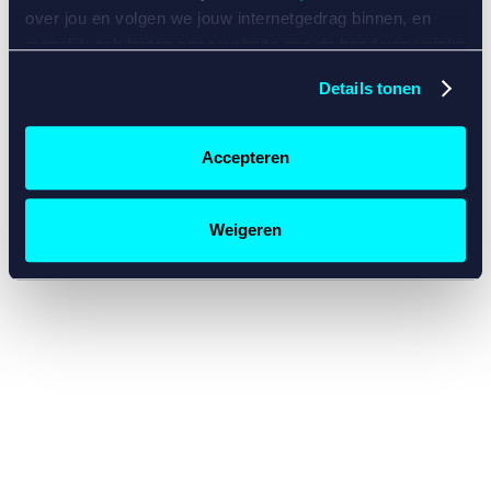
console for more information)
.
over jou en volgen we jouw internetgedrag binnen, en
mogelijk ook buiten onze website aan de hand van unieke
identificatoren, zoals je IP-adres, je Betcity-account
Details tonen
nummer, informatie over je browser, je apparaat of je
besturingssysteem. Wij bouwen zo jouw persoonlijke
profiel op. Hiermee passen wij onze website en
Accepteren
communicatie aan op jouw voorkeuren. Ook kunnen we
zo gerichte advertenties laten zien op basis van jouw
recente internetgedrag. Specifiek gebruiken wij en onze
Weigeren
partners de data voor de volgende doeleinden:
Advertentie- en contentmeting, inzichten in het publiek
en in productontwikkeling;
Gepersonaliseerde content;
Gepersonaliseerde advertenties;
Sociale media functionaliteit.
Lees hierover meer in
ons
cookiebeleid
en
privacybeleid
.