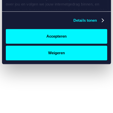
console for more information)
.
over jou en volgen we jouw internetgedrag binnen, en
mogelijk ook buiten onze website aan de hand van unieke
identificatoren, zoals je IP-adres, je Betcity-account
Details tonen
nummer, informatie over je browser, je apparaat of je
besturingssysteem. Wij bouwen zo jouw persoonlijke
profiel op. Hiermee passen wij onze website en
Accepteren
communicatie aan op jouw voorkeuren. Ook kunnen we
zo gerichte advertenties laten zien op basis van jouw
recente internetgedrag. Specifiek gebruiken wij en onze
Weigeren
partners de data voor de volgende doeleinden:
Advertentie- en contentmeting, inzichten in het publiek
en in productontwikkeling;
Gepersonaliseerde content;
Gepersonaliseerde advertenties;
Sociale media functionaliteit.
Lees hierover meer in
ons
cookiebeleid
en
privacybeleid
.