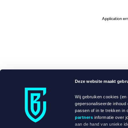
Application er
Deze website maakt gebru
Wij gebruiken cookies (en
gepersonaliseerde inhoud 
passen of in te trekken in 
partners
informatie over j
aan de hand van unieke ide