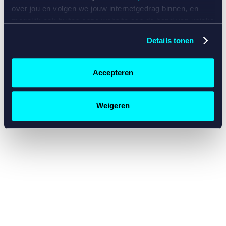
console for more information)
.
over jou en volgen we jouw internetgedrag binnen, en
mogelijk ook buiten onze website aan de hand van unieke
identificatoren, zoals je IP-adres, je Betcity-account
Details tonen
nummer, informatie over je browser, je apparaat of je
besturingssysteem. Wij bouwen zo jouw persoonlijke
profiel op. Hiermee passen wij onze website en
Accepteren
communicatie aan op jouw voorkeuren. Ook kunnen we
zo gerichte advertenties laten zien op basis van jouw
recente internetgedrag. Specifiek gebruiken wij en onze
Weigeren
partners de data voor de volgende doeleinden:
Advertentie- en contentmeting, inzichten in het publiek
en in productontwikkeling;
Gepersonaliseerde content;
Gepersonaliseerde advertenties;
Sociale media functionaliteit.
Lees hierover meer in
ons
cookiebeleid
en
privacybeleid
.