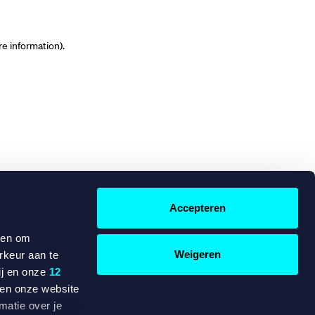
re information)
.
Accepteren
 en om
Weigeren
rkeur aan te
ij en onze
12
ten onze website
matie over je