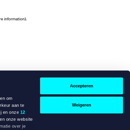
re information)
.
Accepteren
 en om
Weigeren
rkeur aan te
ij en onze
12
ten onze website
matie over je